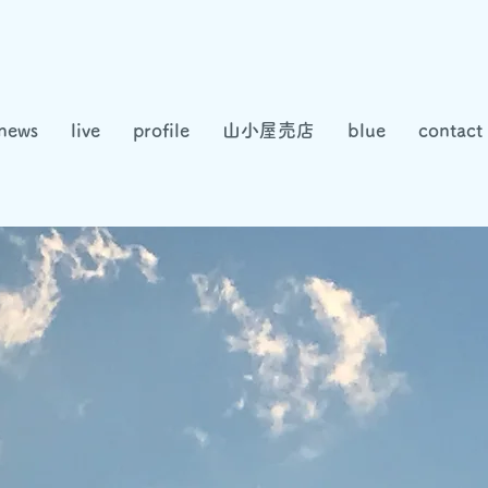
news
live
profile
山小屋売店
blue
contact