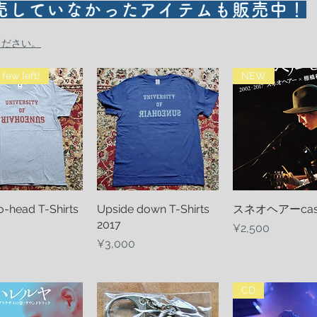
売していなかったアイテムも販売中！
覧ください。
few left!
NEW
-head T-Shirts
Quick View
Upside down T-Shirts
Quick View
スネオヘアーcas
Quick Vie
2017
Price
¥2,500
Price
¥3,000
CD