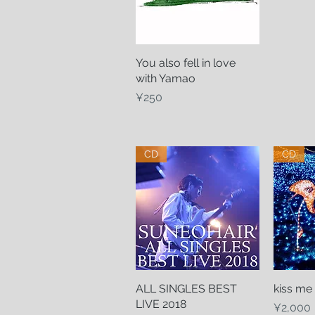
You also fell in love
Quick View
with Yamao
Price
¥250
CD
CD
ALL SINGLES BEST
Quick View
kiss me
Q
LIVE 2018
Price
¥2,000