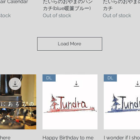
air Calendar
Quick View
たいらのおやまのハン
Quick View
たいらのおやま
Quick Vie
カチ(blue暖簾ブルー)
カチ
stock
Out of stock
Out of stock
Load More
DL
DL
 here
uick View
Happy Birthday to me
Quick View
I wonder if I sh
Quick Vi