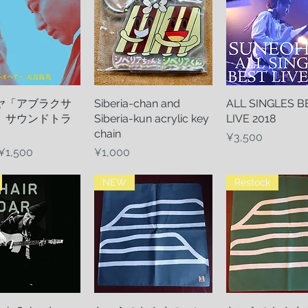
ヤ「アブラクサ
Quick View
Siberia-chan and
Quick View
ALL SINGLES B
Quick Vie
」サウンドトラ
Siberia-kun acrylic key
LIVE 2018
chain
Price
¥3,500
 Price
Sale Price
Price
¥1,500
¥1,000
NEW
Restock