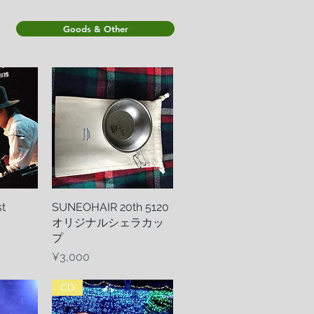
Goods & Other
t
w
SUNEOHAIR 20th 5120
Quick View
オリジナルシェラカッ
プ
Price
¥3,000
CD