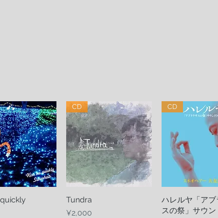
CD
CD
 quickly
uick View
Tundra
Quick View
ハレルヤ「アブ
Quick Vi
スの祭」サウン
Price
¥2,000