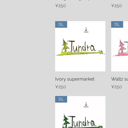
Price
Price
¥250
¥250
DL
DL
Ivory supermarket
Quick View
Waltz s
Q
Price
Price
¥250
¥250
DL