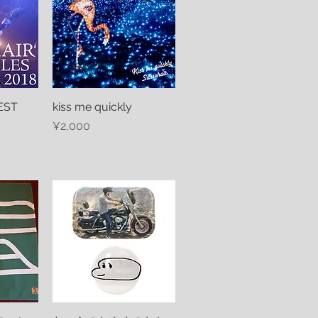
EST
w
kiss me quickly
Quick View
Price
¥2,000