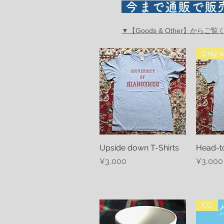
今まで通販で販
▼【Goods & Other】からご
Only a 
Upside down T-Shirts
Quick View
Head-to
Price
Price
¥3,000
¥3,000
CD