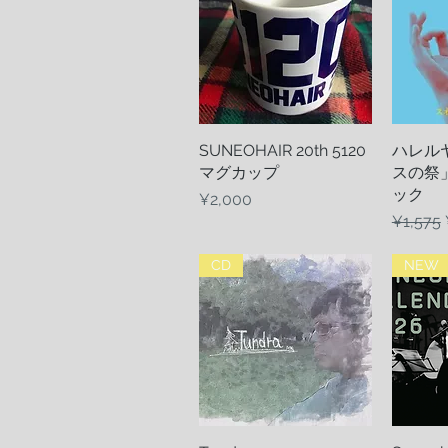
SUNEOHAIR 20th 5120
Quick View
ハレル
マグカップ
スの祭
ック
Price
¥2,000
Regular
¥1,575
CD
NEW