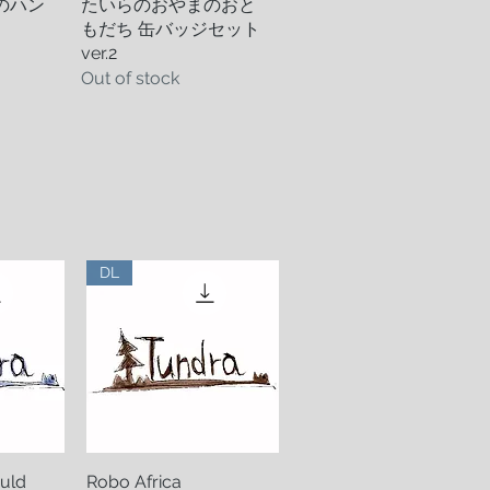
のハン
w
たいらのおやまのおと
Quick View
もだち 缶バッジセット
ver.2
Out of stock
DL
ould
ew
Robo Africa
Quick View