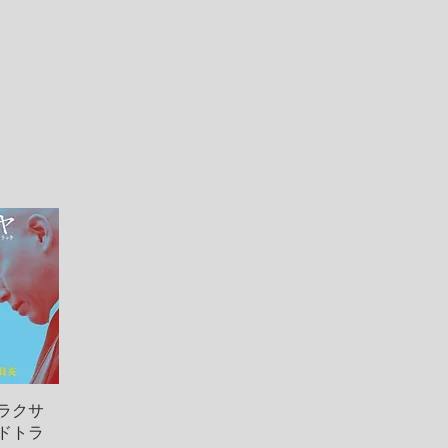
ラクサ
ew
ドトラ