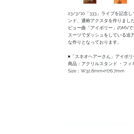
23/3/10「333」ライブを
ンド、通称アクスタを作りまし
ビュー曲「アイボリー」のMV
スーツでダッシュをしている迫
な作りとなっております。
◾️「スネオヘアーさん」アイボリーv
商品：アクリルスタンド ・フィ
Size：W32.8mm×H76.7mm
© 2019 suneohair/taira no oyama